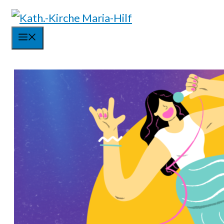
Springe
zum
Menü
Inhalt