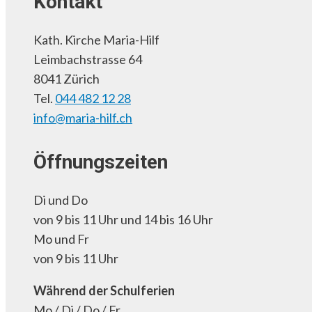
Kontakt
Kath. Kirche Maria-Hilf
Leimbachstrasse 64
8041 Zürich
Tel.
044 482 12 28
info@maria-hilf.ch
Öffnungszeiten
Di und Do
von 9 bis 11 Uhr und 14 bis 16 Uhr
Mo und Fr
von 9 bis 11 Uhr
Während der Schulferien
Mo / Di / Do / Fr