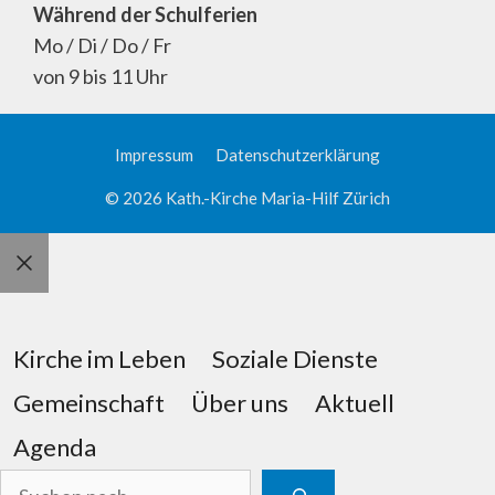
Während der Schulferien
Mo / Di / Do / Fr
von 9 bis 11 Uhr
Impressum
Datenschutzerklärung
© 2026 Kath.-Kirche Maria-Hilf Zürich
Schliessen
Kirche im Leben
Soziale Dienste
Gemeinschaft
Über uns
Aktuell
Agenda
Suchen