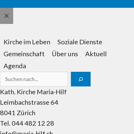
Schliessen
Kirche im Leben
Soziale Dienste
Gemeinschaft
Über uns
Aktuell
Agenda
Suchen
Kath. Kirche Maria-Hilf
Leimbachstrasse 64
8041 Zürich
Tel.
044 482 12 28
info@maria-hilf.ch