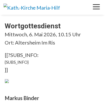
Springe
M
zum
Inhalt
Wortgottesdienst
Mittwoch, 6. Mai 2026, 10.15 Uhr
Ort: Altersheim Im Ris
[[?SUBS_INFO:
{SUBS_INFO}
]]
Markus Binder